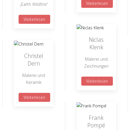
Weiterlesen
„Earth Wildfire“
Weiterlesen
Niclas
Klenk
Christel
Malerei und
Dern
Zeichnungen
Malerei und
Weiterlesen
Keramik
Weiterlesen
Frank
Pompé