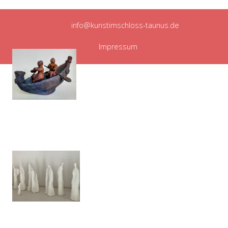
info@kunstimschloss-taunus.de
Impressum