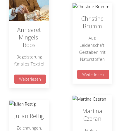
Christine
Brumm
Annegret
Mingels-
Aus
Boos
Leidenschaft:
Gestalten mit
Begeisterung
Naturstoffen
für alles Textile!
Weiterlesen
Weiterlesen
Martina
Julian Rettig
Czeran
Zeichnungen,
Malerei