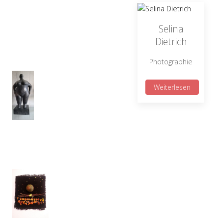
Selina
Dietrich
Photographie
Weiterlesen
Nächster Beitrag: Impressum
Weiter