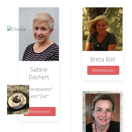
Britta Röll
Sabine
Weiterlesen
Dächert
"Tranzparenz"
und "Zeit"
Weiterlesen